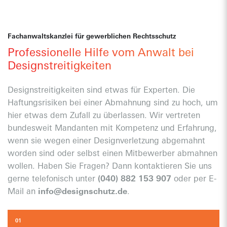
sind unser Tagesgeschäft
Bekannt:
Aus der Presse als Experten bekannt
Fachanwaltskanzlei für gewerblichen Rechtsschutz
Profes­sio­nelle Hilfe vom Anwalt bei
Designstreitigkeiten
Designstreitigkeiten sind etwas für Experten. Die
Haftungsrisiken bei einer Abmahnung sind zu hoch, um
Kompetent:
Auf Designrecht spezialisierte
hier etwas dem Zufall zu überlassen. Wir vertreten
Fachanwaltskanzlei
bundesweit Mandanten mit Kompetenz und Erfahrung,
Persönlich:
Sie haben einen festen
wenn sie wegen einer Designverletzung abgemahnt
Ansprechpartner
worden sind oder selbst einen Mitbewerber abmahnen
Ausgezeichnet:
PMN Management Award als
wollen. Haben Sie Fragen? Dann kontaktieren Sie uns
„Newcomer des Jahres“
gerne telefonisch unter
(040) 882 153 907
oder per E-
Mail an
info@designschutz.de
.
01