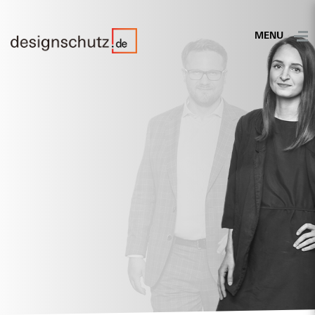
MENU
Erfahren:
Mehr als 10 Jahre anwaltliche Erfahrung
im Designrecht
Routiniert:
Rechtsstreitigkeiten rund um Designs