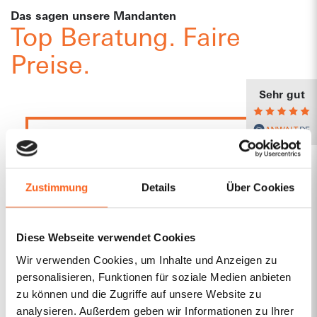
Wenn Sie sich wegen des weiteren Vorgehens weiter
Das sagen unsere Mandanten
abstimmen wollen, ist das kein Problem. Auf Wunsch
Top Beratung. Faire
beantworten wir Fragen per E-Mail oder stehen Ihnen
ohne Mehrkosten für eine Nachbesprechung am
Preise.
Telefon oder per Videocall zur Verfügung.
Sehr gut
Jetzt Erstberatung anfordern
Mandantin
Zustimmung
Details
Über Cookies
Sehr beispielhaftes schnelles Feedback &
Beratung auf meine Anfrage mit
anschließender präziser Bearbeitung und
Diese Webseite verwendet Cookies
damit schnellem Erfolg zur Sicherung meines
Wir verwenden Cookies, um Inhalte und Anzeigen zu
Praxisdesigns! Vielen Dank...hat mich sehr in
personalisieren, Funktionen für soziale Medien anbieten
meiner "Umbruchsphase" unterstützt. Da
zu können und die Zugriffe auf unsere Website zu
gibt's bitte noch zusätzlich einen Smiley zu
analysieren. Außerdem geben wir Informationen zu Ihrer