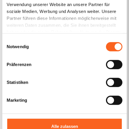
Philipp Spiegelhoff
den 5 Sternchen :-)
Verwendung unserer Website an unsere Partner für
Maximilian Huge
Selbstständiger -
Zur Marke
soziale Medien, Werbung und Analysen weiter. Unsere
Geschäftsführer -
Zur Marke
Partner führen diese Informationen möglicherweise mit
weiteren Daten zusammen, die Sie ihnen bereitgestellt
Dr. Kerstin Meißner
Praxisinhaberin -
Zum Design
haben oder die sie im Rahmen Ihrer Nutzung der Dienste
gesammelt haben.
Einwilligungsauswahl
Notwendig
1
/
3
Präferenzen
Alle Bewertungen lesen
Statistiken
Marketing
FAQ
Die häufigsten Fragen zu
Alle zulassen