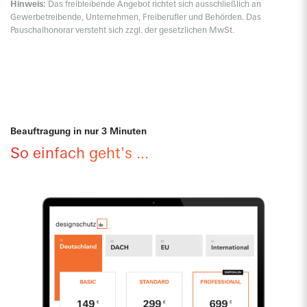
Hinweis:
Das freibleibende Angebot richtet sich ausschließlich an
Erstberatung zu Erfolgsaussichten
Gewerbetreibende, Unternehmen, Freiberufler und Behörden. Das
und Optionen
Pauschalhonorar versteht sich zzgl. der gesetzlichen MwSt.
249
zzgl. MwSt.
Beauftragung in nur 3 Minuten
Es ist richtig und wichtig, seine Rechte gegen
So einfach geht's ...
Nachahmer durchzusetzen. Es geht nicht nur darum,
Rechtsverletzungen zu beseitigen, sondern auch
darum, weitere Ansprüche (z.B. auf Auskunft,
Schadensersatz, Rückruf und Vernichtung)
durchzusetzen. Zugleich ist Vorsicht geboten, da eine
unberechtigte Abmahnung auch Gegenansprüche
auslösen kann.
Umfassende Analyse