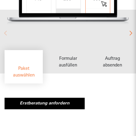
Wir prüfen die Sach- und Rechtslage und beraten
umfassend zu Chancen und Risiken,
Handlungsoptionen und Kosten. Dabei
berücksichtigen wir nicht nur eingetragene Designs,
sondern auch nicht-eingetragene
Gemeinschaftsgeschmacksmuster, Urheberrechte und
den wettbewerbsrechtlichen Nachahmungsschutz –
allesamt wirksame Mittel um effektiv gegen
Nachahmer vorzugehen.
Formular
Auftrag
ausfüllen
absenden
Paket
Professioneller Prüfbericht
auswählen
Sie erhalten von uns nicht nur eine kurze E-Mail mit
einer knappen Einschätzung, sondern einen
professionellen Prüfbericht, der keine Fragen
Erstberatung anfordern
unbeantwortet lässt.
Nachbesprechung inklusive