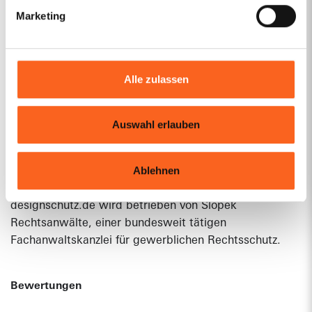
Marketing
«
…
1
3
4
5
Previous
Alle zulassen
Page
Auswahl erlauben
Ablehnen
Über uns
designschutz.de wird betrieben von
Slopek
Rechtsanwälte
, einer bundesweit tätigen
Fachanwaltskanzlei für gewerblichen Rechtsschutz.
Bewertungen