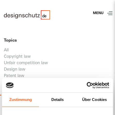
MENU
Topics
All
Copyright law
Unfair competition law
Design law
Patent law
Miscellaneous
License law
Trademark law
Zustimmung
Details
Über Cookies