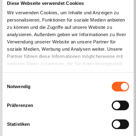
Contributors
Diese Webseite verwendet Cookies
Wir verwenden Cookies, um Inhalte und Anzeigen zu
Dr. David Slopek, LL.M.
personalisieren, Funktionen für soziale Medien anbieten
zu können und die Zugriffe auf unsere Website zu
analysieren. Außerdem geben wir Informationen zu Ihrer
Verwendung unserer Website an unsere Partner für
Anmerkung zu EuGH, Urt. v. 27.11.2008 (Intel/CPM)
(IIC 2009, S. 348-352)
soziale Medien, Werbung und Analysen weiter. Unsere
Partner führen diese Informationen möglicherweise mit
01 September 2017
weiteren Daten zusammen, die Sie ihnen bereitgestellt
haben oder die sie im Rahmen Ihrer Nutzung der Dienste
Trademark law
,
Trademark law
gesammelt haben.
Einwilligungsauswahl
Notwendig
Die Grenzen des Bekanntheitsschutzes – Das
Vorabentscheidungsverfahren Intel Corporation Inc
gegen CPM United Kingdom Ltd
((MarkenR 2008, S.
189-195)
Präferenzen
01 September 2017
Statistiken