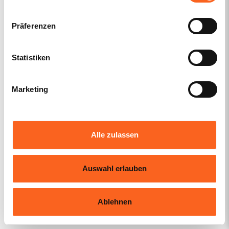
designschutz.de wird betrieben von
Slopek
Rechtsanwälte
, einer bundesweit tätigen
Präferenzen
Fachanwaltskanzlei für gewerblichen Rechtsschutz.
Statistiken
Bewertungen
Marketing
195 Bewertungen auf anwalt.de
Alle zulassen
Auswahl erlauben
Ablehnen